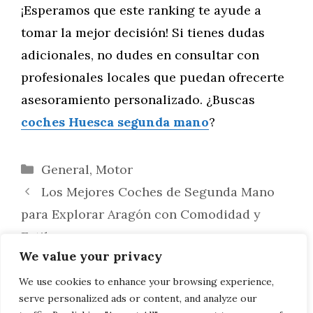
¡Esperamos que este ranking te ayude a
tomar la mejor decisión! Si tienes dudas
adicionales, no dudes en consultar con
profesionales locales que puedan ofrecerte
asesoramiento personalizado. ¿Buscas
coches Huesca segunda mano
?
Categorías
General
,
Motor
Los Mejores Coches de Segunda Mano
para Explorar Aragón con Comodidad y
Estilo
We value your privacy
Coches de Segunda Mano con la Mejor
Relación Calidad-Precio en Huesca:
We use cookies to enhance your browsing experience,
serve personalized ads or content, and analyze our
Encuentra tu Próximo Vehículo Ideal