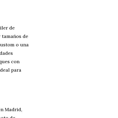
iler de
y tamaños de
custom o una
idades
lques con
ideal para
en Madrid,
moto de