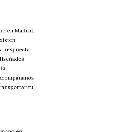
no en Madrid,
xisten
La respuesta
 diseñados
 la
. Acompáñanos
ransportar tu
a mano en