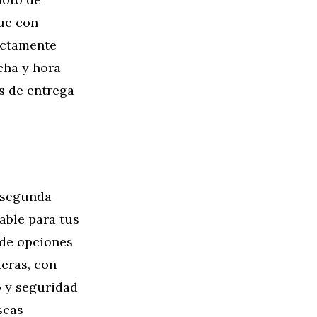
ue con
ectamente
cha y hora
s de entrega
e segunda
able para tus
 de opciones
ieras, con
o y seguridad
scas