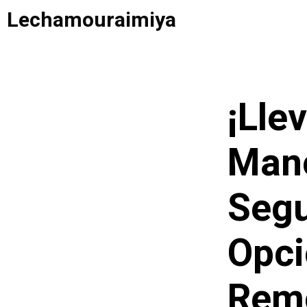
Saltar
Lechamouraimiya
al
contenido
¡Lle
Mano
Segu
Opci
Remo