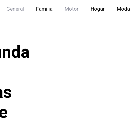
General
Familia
Motor
Hogar
Moda
unda
as
e