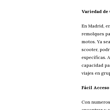
Variedad de
En Madrid, e
remolques pa
motos. Ya se
scooter, pod
específicas. 
capacidad par
viajes en gru
Fácil Acceso
Con numerosa
encontrar y 