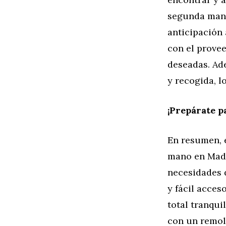
segunda mano
anticipación
con el provee
deseadas. Ad
y recogida, l
¡Prepárate p
En resumen, 
mano en Madr
necesidades d
y fácil acces
total tranqui
con un remolq