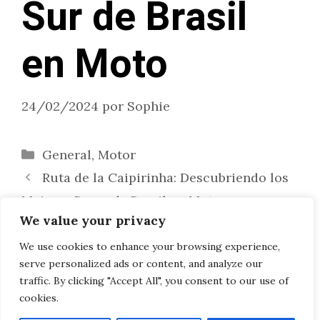
Sur de Brasil
en Moto
24/02/2024
por
Sophie
Categorías
General
,
Motor
Ruta de la Caipirinha: Descubriendo los
Mejores Bares de Brasil en Moto
We value your privacy
Acentúa tu Espacio con Arte: Estrategias
Maestras para Integrar Obras de Arte en tu
We use cookies to enhance your browsing experience,
serve personalized ads or content, and analyze our
Decoración
traffic. By clicking "Accept All", you consent to our use of
cookies.