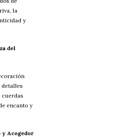
idos de
iva, la
nticidad y
za del
ecoración
 detalles
, cuerdas
de encanto y
o y Acogedor