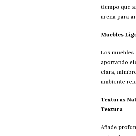
tiempo que a
arena para añ
Muebles Lig
Los muebles l
aportando el
clara, mimbre
ambiente rela
Texturas Na
Textura
Añade profund