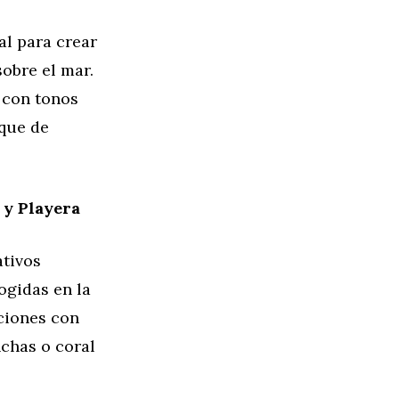
al para crear
sobre el mar.
 con tonos
oque de
 y Playera
ativos
ogidas en la
ciones con
chas o coral