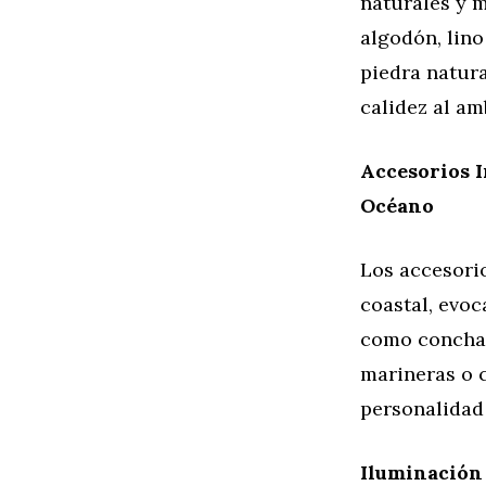
naturales y 
algodón, lino
piedra natura
calidez al am
Accesorios I
Océano
Los accesori
coastal, evoc
como conchas,
marineras o 
personalidad 
Iluminación