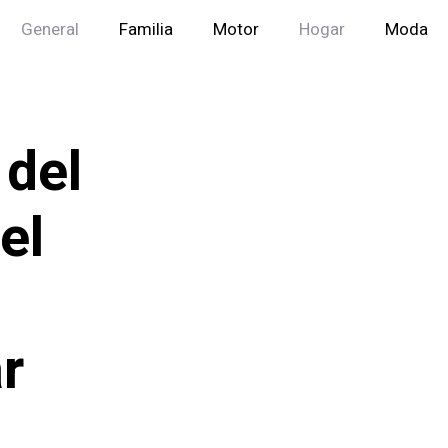
General
Familia
Motor
Hogar
Moda
 del
el
r