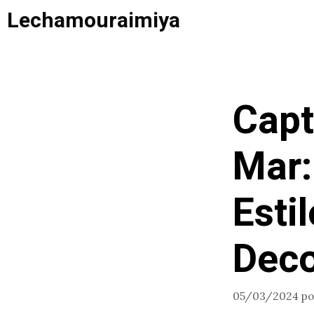
Saltar
Lechamouraimiya
al
contenido
Capt
Mar:
Esti
Deco
05/03/2024
p