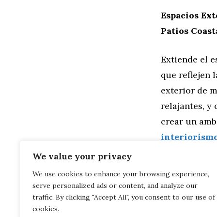
Espacios Ext
Patios Coast
Extiende el e
que reflejen 
exterior de 
relajantes, y
crear un ambi
interiorism
We value your privacy
Categorías
General
,
Ho
We use cookies to enhance your browsing experience,
Sala de Entr
serve personalized ads or content, and analyze our
Encanto Cam
Elegancia Rústi
traffic. By clicking "Accept All", you consent to our use of
cookies.