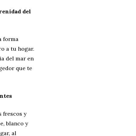
erenidad del
na forma
ro a tu hogar.
ia del mar en
gedor que te
antes
s frescos y
e, blanco y
gar, al