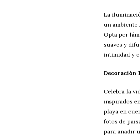
La iluminació
un ambiente r
Opta por lám
suaves y difu
intimidad y c
Decoración I
Celebra la v
inspirados en
playa en cue
fotos de pai
para añadir u