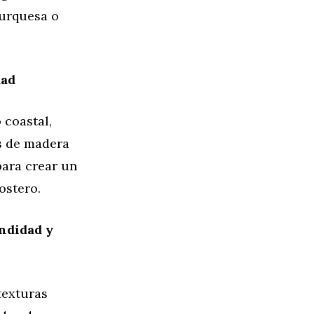
turquesa o
dad
 coastal,
s de madera
para crear un
ostero.
ndidad y
texturas