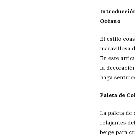
Introducción
Océano
El estilo coa
maravillosa d
En este artí
la decoració
haga sentir c
Paleta de Co
La paleta de 
relajantes de
beige para cr