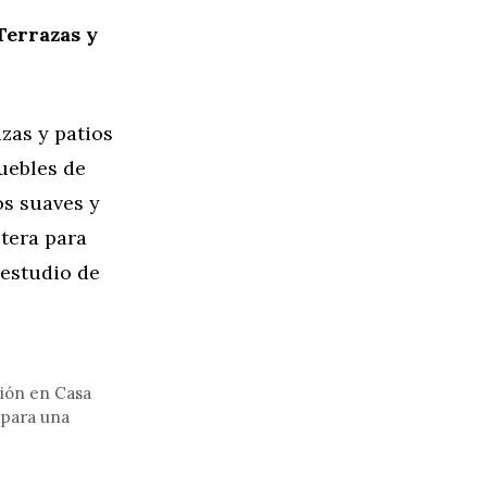
Terrazas y
azas y patios
muebles de
os suaves y
stera para
 estudio de
sión en Casa
 para una